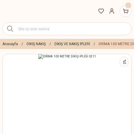
Anasayfa
DİKİŞ NAKIŞ
DİKİŞ VE NAKIŞ İPLERİ
DRİMA 100 METRE DİK
%5