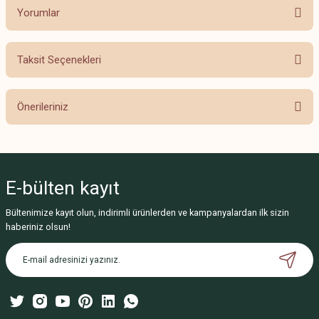
Yorumlar
Taksit Seçenekleri
Bu ürüne ilk yorumu siz yapın!
Önerileriniz
Yorum Yaz
Bu ürünün fiyat bilgisi, resim, ürün açıklamalarında ve diğer konularda
yetersiz gördüğünüz noktaları öneri formunu kullanarak tarafımıza
iletebilirsiniz.
E-bülten
kayıt
Görüş ve önerileriniz için teşekkür ederiz.
Bültenimize kayıt olun, indirimli ürünlerden ve kampanyalardan ilk sizin
Ürün resmi kalitesiz, bozuk veya görüntülenemiyor.
haberiniz olsun!
Ürün açıklamasında eksik bilgiler bulunuyor.
Ürün bilgilerinde hatalar bulunuyor.
Ürün fiyatı diğer sitelerden daha pahalı.
Bu ürüne benzer farklı alternatifler olmalı.