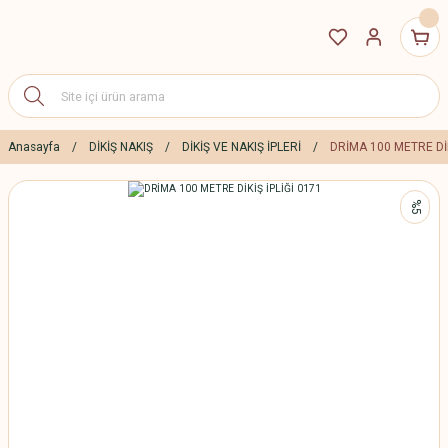
Anasayfa
DİKİŞ NAKIŞ
DİKİŞ VE NAKIŞ İPLERİ
DRİMA 100 METRE DİK
%5