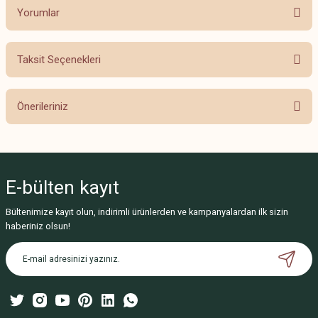
Yorumlar
Taksit Seçenekleri
Bu ürüne ilk yorumu siz yapın!
Önerileriniz
Yorum Yaz
Bu ürünün fiyat bilgisi, resim, ürün açıklamalarında ve diğer konularda
yetersiz gördüğünüz noktaları öneri formunu kullanarak tarafımıza
iletebilirsiniz.
E-bülten
kayıt
Görüş ve önerileriniz için teşekkür ederiz.
Bültenimize kayıt olun, indirimli ürünlerden ve kampanyalardan ilk sizin
Ürün resmi kalitesiz, bozuk veya görüntülenemiyor.
haberiniz olsun!
Ürün açıklamasında eksik bilgiler bulunuyor.
Ürün bilgilerinde hatalar bulunuyor.
Ürün fiyatı diğer sitelerden daha pahalı.
Bu ürüne benzer farklı alternatifler olmalı.