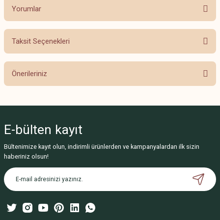
Yorumlar
Taksit Seçenekleri
Bu ürüne ilk yorumu siz yapın!
Önerileriniz
Yorum Yaz
Bu ürünün fiyat bilgisi, resim, ürün açıklamalarında ve diğer konularda
yetersiz gördüğünüz noktaları öneri formunu kullanarak tarafımıza
iletebilirsiniz.
E-bülten
kayıt
Görüş ve önerileriniz için teşekkür ederiz.
Bültenimize kayıt olun, indirimli ürünlerden ve kampanyalardan ilk sizin
Ürün resmi kalitesiz, bozuk veya görüntülenemiyor.
haberiniz olsun!
Ürün açıklamasında eksik bilgiler bulunuyor.
Ürün bilgilerinde hatalar bulunuyor.
Ürün fiyatı diğer sitelerden daha pahalı.
Bu ürüne benzer farklı alternatifler olmalı.