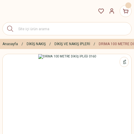
Anasayfa
DİKİŞ NAKIŞ
DİKİŞ VE NAKIŞ İPLERİ
DRİMA 100 METRE DİK
%5