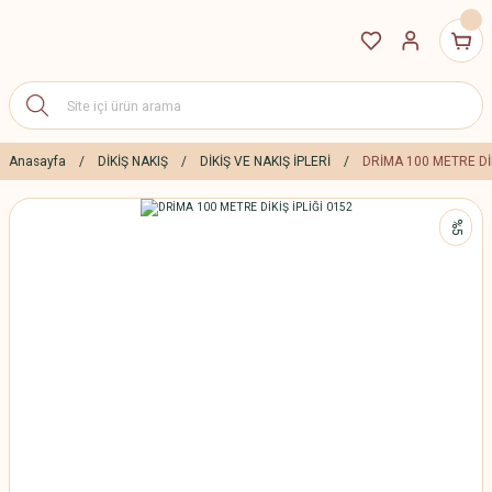
Anasayfa
DİKİŞ NAKIŞ
DİKİŞ VE NAKIŞ İPLERİ
DRİMA 100 METRE DİK
%5