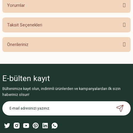
Yorumlar
Taksit Seçenekleri
Bu ürüne ilk yorumu siz yapın!
Önerileriniz
Yorum Yaz
Bu ürünün fiyat bilgisi, resim, ürün açıklamalarında ve diğer konularda
yetersiz gördüğünüz noktaları öneri formunu kullanarak tarafımıza
iletebilirsiniz.
E-bülten
kayıt
Görüş ve önerileriniz için teşekkür ederiz.
Bültenimize kayıt olun, indirimli ürünlerden ve kampanyalardan ilk sizin
Ürün resmi kalitesiz, bozuk veya görüntülenemiyor.
haberiniz olsun!
Ürün açıklamasında eksik bilgiler bulunuyor.
Ürün bilgilerinde hatalar bulunuyor.
Ürün fiyatı diğer sitelerden daha pahalı.
Bu ürüne benzer farklı alternatifler olmalı.