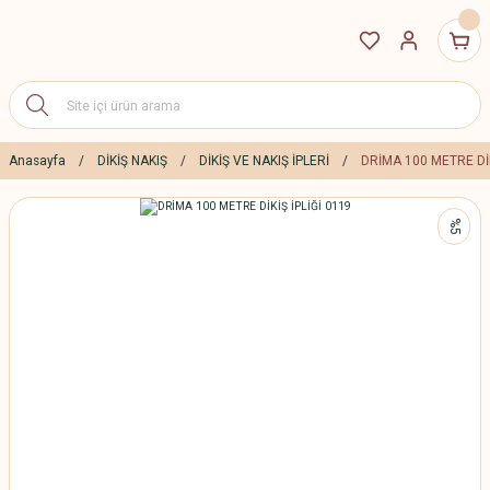
Anasayfa
DİKİŞ NAKIŞ
DİKİŞ VE NAKIŞ İPLERİ
DRİMA 100 METRE DİK
%5