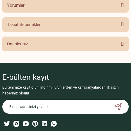
Yorumlar
Taksit Seçenekleri
Bu ürüne ilk yorumu siz yapın!
Önerileriniz
Yorum Yaz
Bu ürünün fiyat bilgisi, resim, ürün açıklamalarında ve diğer konularda
yetersiz gördüğünüz noktaları öneri formunu kullanarak tarafımıza
iletebilirsiniz.
E-bülten
kayıt
Görüş ve önerileriniz için teşekkür ederiz.
Bültenimize kayıt olun, indirimli ürünlerden ve kampanyalardan ilk sizin
Ürün resmi kalitesiz, bozuk veya görüntülenemiyor.
haberiniz olsun!
Ürün açıklamasında eksik bilgiler bulunuyor.
Ürün bilgilerinde hatalar bulunuyor.
Ürün fiyatı diğer sitelerden daha pahalı.
Bu ürüne benzer farklı alternatifler olmalı.