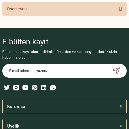
Önerileriniz
Yorum Yaz
Bu ürünün fiyat bilgisi, resim, ürün açıklamalarında ve diğer konularda
yetersiz gördüğünüz noktaları öneri formunu kullanarak tarafımıza
iletebilirsiniz.
E-bülten
kayıt
Görüş ve önerileriniz için teşekkür ederiz.
Bültenimize kayıt olun, indirimli ürünlerden ve kampanyalardan ilk sizin
Ürün resmi kalitesiz, bozuk veya görüntülenemiyor.
haberiniz olsun!
Ürün açıklamasında eksik bilgiler bulunuyor.
Ürün bilgilerinde hatalar bulunuyor.
Ürün fiyatı diğer sitelerden daha pahalı.
Bu ürüne benzer farklı alternatifler olmalı.
Kurumsal
Üyelik
Gönder