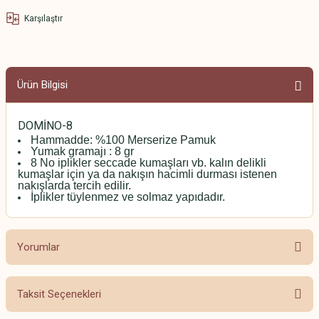
Karşılaştır
Ürün Bilgisi
DOMİNO-8
Hammadde: %100 Merserize Pamuk
Yumak gramajı : 8 gr
8 No iplikler seccade kumaşları vb. kalın delikli
kumaşlar için ya da nakışın hacimli durması istenen
nakışlarda tercih edilir.
İplikler tüylenmez ve solmaz yapıdadır.
Yorumlar
Taksit Seçenekleri
Bu ürüne ilk yorumu siz yapın!