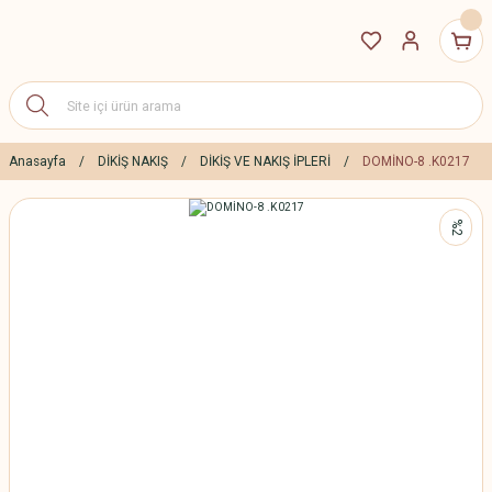
Anasayfa
DİKİŞ NAKIŞ
DİKİŞ VE NAKIŞ İPLERİ
DOMİNO-8 .K0217
%2