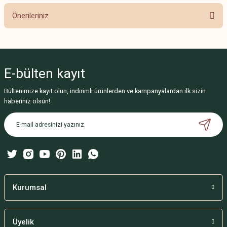
Önerileriniz
Yorum Yaz
Bu ürünün fiyat bilgisi, resim, ürün açıklamalarında ve diğer konularda
yetersiz gördüğünüz noktaları öneri formunu kullanarak tarafımıza
iletebilirsiniz.
E-bülten
kayıt
Görüş ve önerileriniz için teşekkür ederiz.
Bültenimize kayıt olun, indirimli ürünlerden ve kampanyalardan ilk sizin
Ürün resmi kalitesiz, bozuk veya görüntülenemiyor.
haberiniz olsun!
Ürün açıklamasında eksik bilgiler bulunuyor.
Ürün bilgilerinde hatalar bulunuyor.
Ürün fiyatı diğer sitelerden daha pahalı.
Bu ürüne benzer farklı alternatifler olmalı.
Kurumsal
Üyelik
Gönder