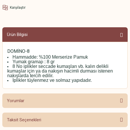
Karşılaştır
Ürün Bilgisi
DOMİNO-8
Hammadde: %100 Merserize Pamuk
Yumak gramajı : 8 gr
8 No iplikler seccade kumaşları vb. kalın delikli
kumaşlar için ya da nakışın hacimli durması istenen
nakışlarda tercih edilir.
İplikler tüylenmez ve solmaz yapıdadır.
Yorumlar
Taksit Seçenekleri
Bu ürüne ilk yorumu siz yapın!