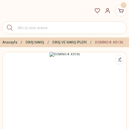
Anasayfa
DİKİŞ NAKIŞ
DİKİŞ VE NAKIŞ İPLERİ
DOMİNO-8 .K0136
%2