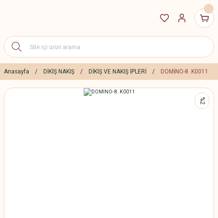
Anasayfa
DİKİŞ NAKIŞ
DİKİŞ VE NAKIŞ İPLERİ
DOMİNO-8 .K0011
%2