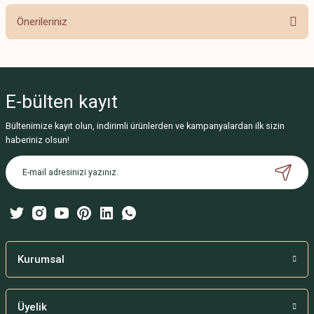
Önerileriniz
Yorum Yaz
Bu ürünün fiyat bilgisi, resim, ürün açıklamalarında ve diğer konularda
yetersiz gördüğünüz noktaları öneri formunu kullanarak tarafımıza
iletebilirsiniz.
E-bülten
kayıt
Görüş ve önerileriniz için teşekkür ederiz.
Bültenimize kayıt olun, indirimli ürünlerden ve kampanyalardan ilk sizin
Ürün resmi kalitesiz, bozuk veya görüntülenemiyor.
haberiniz olsun!
Ürün açıklamasında eksik bilgiler bulunuyor.
Ürün bilgilerinde hatalar bulunuyor.
Ürün fiyatı diğer sitelerden daha pahalı.
Bu ürüne benzer farklı alternatifler olmalı.
Kurumsal
Üyelik
Gönder