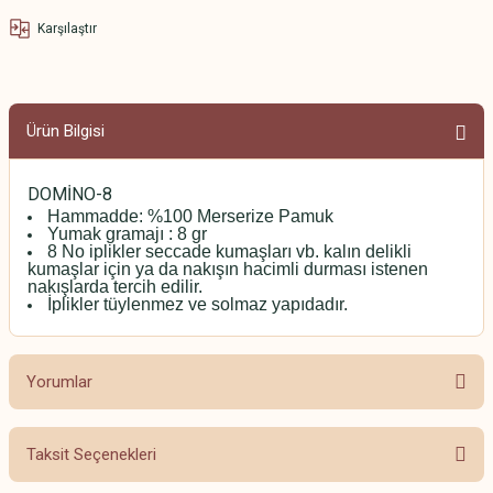
Karşılaştır
Ürün Bilgisi
DOMİNO-8
Hammadde: %100 Merserize Pamuk
Yumak gramajı : 8 gr
8 No iplikler seccade kumaşları vb. kalın delikli
kumaşlar için ya da nakışın hacimli durması istenen
nakışlarda tercih edilir.
İplikler tüylenmez ve solmaz yapıdadır.
Yorumlar
Taksit Seçenekleri
Bu ürüne ilk yorumu siz yapın!