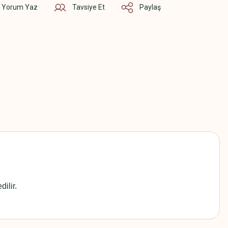
Yorum Yaz
Tavsiye Et
Paylaş
ilir.