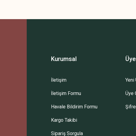
 yetersiz gördüğünüz noktaları öneri formunu kullanarak tarafımıza iletebilirsini
Bu ürüne ilk yorumu siz yapın!
Yorum Yaz
Kurumsal
Üye
İletişim
Yeni 
İletişim Formu
Üye G
Gönder
Havale Bildirim Formu
Şifr
Kargo Takibi
Sipariş Sorgula