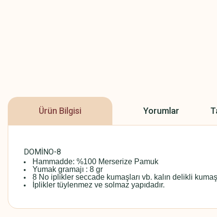
Ürün Bilgisi
Yorumlar
T
DOMİNO-8
Hammadde: %100 Merserize Pamuk
Yumak gramajı : 8 gr
8 No iplikler seccade kumaşları vb. kalın delikli kumaşl
İplikler tüylenmez ve solmaz yapıdadır.