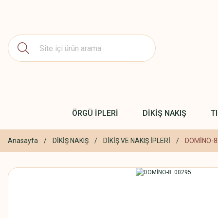
ÖRGÜ İPLERİ
DİKİŞ NAKIŞ
T
Anasayfa
DİKİŞ NAKIŞ
DİKİŞ VE NAKIŞ İPLERİ
DOMİNO-8 