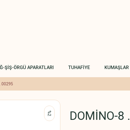
IĞ-ŞİŞ-ÖRGÜ APARATLARI
TUHAFİYE
KUMAŞLAR
.00295
DOMİNO-8 
%2