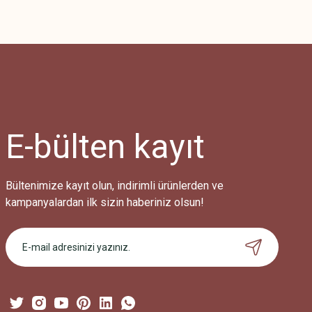
Bu ürünün fiyat bilgisi, resim, ürün açıklamalarında ve diğer konularda
Görüş ve önerileriniz için teşekkür ederiz.
Ürün resmi kalitesiz, bozuk veya görüntülenemiyor.
Ürün açıklamasında eksik bilgiler bulunuyor.
Ürün bilgilerinde hatalar bulunuyor.
Ürün fiyatı diğer sitelerden daha pahalı.
E-bülten
kayıt
Bu ürüne benzer farklı alternatifler olmalı.
Bültenimize kayıt olun, indirimli ürünlerden ve
kampanyalardan ilk sizin haberiniz olsun!