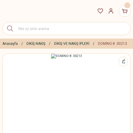
Anasayfa
DİKİŞ NAKIŞ
DİKİŞ VE NAKIŞ İPLERİ
DOMİNO-8 .00213
%2