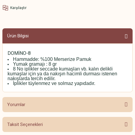
Karşılaştır
Ürün Bilgisi
DOMİNO-8
Hammadde: %100 Merserize Pamuk
Yumak gramajı : 8 gr
8 No iplikler seccade kumaşları vb. kalın delikli
kumaşlar için ya da nakışın hacimli durması istenen
nakışlarda tercih edilir.
İplikler tüylenmez ve solmaz yapıdadır.
Yorumlar
Taksit Seçenekleri
Bu ürüne ilk yorumu siz yapın!