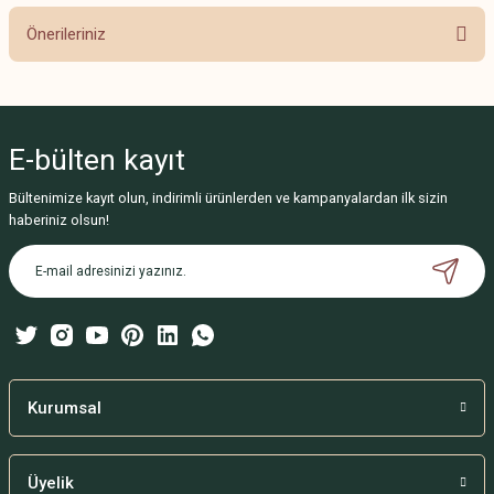
Önerileriniz
Yorum Yaz
Bu ürünün fiyat bilgisi, resim, ürün açıklamalarında ve diğer konularda
yetersiz gördüğünüz noktaları öneri formunu kullanarak tarafımıza
iletebilirsiniz.
E-bülten
kayıt
Görüş ve önerileriniz için teşekkür ederiz.
Bültenimize kayıt olun, indirimli ürünlerden ve kampanyalardan ilk sizin
Ürün resmi kalitesiz, bozuk veya görüntülenemiyor.
haberiniz olsun!
Ürün açıklamasında eksik bilgiler bulunuyor.
Ürün bilgilerinde hatalar bulunuyor.
Ürün fiyatı diğer sitelerden daha pahalı.
Bu ürüne benzer farklı alternatifler olmalı.
Kurumsal
Üyelik
Gönder