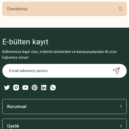
Önerileriniz
Yorum Yaz
Bu ürünün fiyat bilgisi, resim, ürün açıklamalarında ve diğer konularda
yetersiz gördüğünüz noktaları öneri formunu kullanarak tarafımıza
iletebilirsiniz.
E-bülten
kayıt
Görüş ve önerileriniz için teşekkür ederiz.
Bültenimize kayıt olun, indirimli ürünlerden ve kampanyalardan ilk sizin
Ürün resmi kalitesiz, bozuk veya görüntülenemiyor.
haberiniz olsun!
Ürün açıklamasında eksik bilgiler bulunuyor.
Ürün bilgilerinde hatalar bulunuyor.
Ürün fiyatı diğer sitelerden daha pahalı.
Bu ürüne benzer farklı alternatifler olmalı.
Kurumsal
Üyelik
Gönder