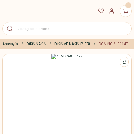
Anasayfa
DİKİŞ NAKIŞ
DİKİŞ VE NAKIŞ İPLERİ
DOMİNO-8 .00147
%2