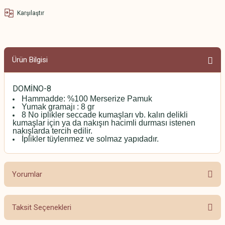
Karşılaştır
Ürün Bilgisi
DOMİNO-8
Hammadde: %100 Merserize Pamuk
Yumak gramajı : 8 gr
8 No iplikler seccade kumaşları vb. kalın delikli
kumaşlar için ya da nakışın hacimli durması istenen
nakışlarda tercih edilir.
İplikler tüylenmez ve solmaz yapıdadır.
Yorumlar
Taksit Seçenekleri
Bu ürüne ilk yorumu siz yapın!