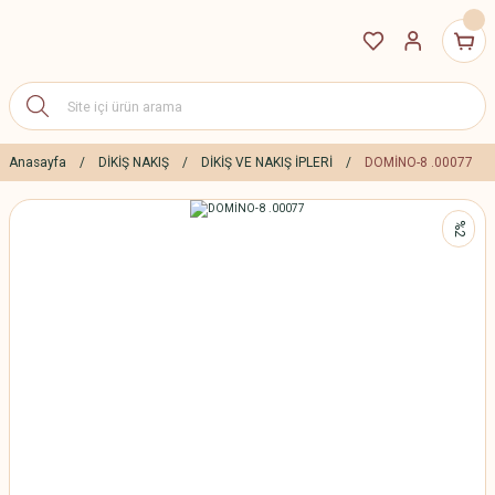
Anasayfa
DİKİŞ NAKIŞ
DİKİŞ VE NAKIŞ İPLERİ
DOMİNO-8 .00077
%2