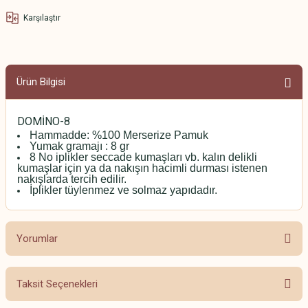
Karşılaştır
Ürün Bilgisi
DOMİNO-8
Hammadde: %100 Merserize Pamuk
Yumak gramajı : 8 gr
8 No iplikler seccade kumaşları vb. kalın delikli
kumaşlar için ya da nakışın hacimli durması istenen
nakışlarda tercih edilir.
İplikler tüylenmez ve solmaz yapıdadır.
Yorumlar
Taksit Seçenekleri
Bu ürüne ilk yorumu siz yapın!