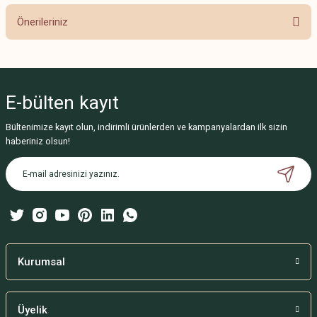
Önerileriniz
Yorum Yaz
Bu ürünün fiyat bilgisi, resim, ürün açıklamalarında ve diğer konularda
yetersiz gördüğünüz noktaları öneri formunu kullanarak tarafımıza
iletebilirsiniz.
E-bülten
kayıt
Görüş ve önerileriniz için teşekkür ederiz.
Bültenimize kayıt olun, indirimli ürünlerden ve kampanyalardan ilk sizin
Ürün resmi kalitesiz, bozuk veya görüntülenemiyor.
haberiniz olsun!
Ürün açıklamasında eksik bilgiler bulunuyor.
Ürün bilgilerinde hatalar bulunuyor.
Ürün fiyatı diğer sitelerden daha pahalı.
Bu ürüne benzer farklı alternatifler olmalı.
Kurumsal
Üyelik
Gönder