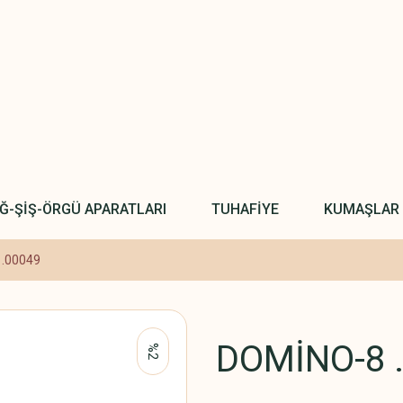
IĞ-ŞİŞ-ÖRGÜ APARATLARI
TUHAFİYE
KUMAŞLAR
.00049
DOMİNO-8 
%2