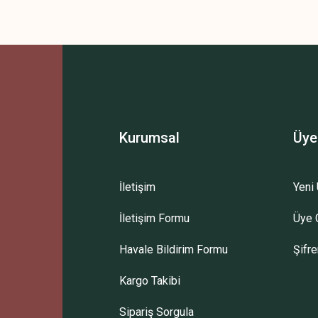
 yetersiz gördüğünüz noktaları öneri formunu kullanarak tarafımıza iletebilirsini
Bu ürüne ilk yorumu siz yapın!
Yorum Yaz
Kurumsal
Üye
İletişim
Yeni 
İletişim Formu
Üye G
Gönder
Havale Bildirim Formu
Şifr
Kargo Takibi
Sipariş Sorgula