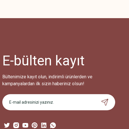
Bu ürünün fiyat bilgisi, resim, ürün açıklamalarında ve diğer konularda
Görüş ve önerileriniz için teşekkür ederiz.
Ürün resmi kalitesiz, bozuk veya görüntülenemiyor.
Ürün açıklamasında eksik bilgiler bulunuyor.
Ürün bilgilerinde hatalar bulunuyor.
Ürün fiyatı diğer sitelerden daha pahalı.
E-bülten
kayıt
Bu ürüne benzer farklı alternatifler olmalı.
Bültenimize kayıt olun, indirimli ürünlerden ve
kampanyalardan ilk sizin haberiniz olsun!