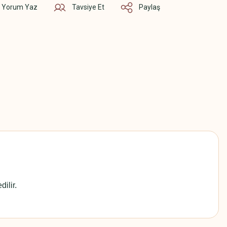
Yorum Yaz
Tavsiye Et
Paylaş
ilir.