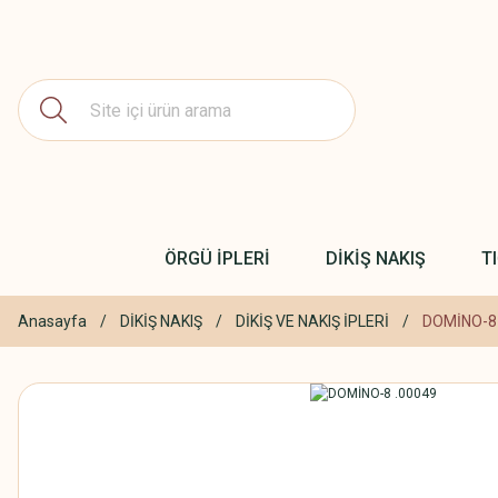
ÖRGÜ İPLERİ
DİKİŞ NAKIŞ
T
Anasayfa
DİKİŞ NAKIŞ
DİKİŞ VE NAKIŞ İPLERİ
DOMİNO-8 