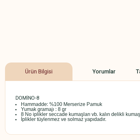
Ürün Bilgisi
Yorumlar
T
DOMİNO-8
Hammadde: %100 Merserize Pamuk
Yumak gramajı : 8 gr
8 No iplikler seccade kumaşları vb. kalın delikli kumaşl
İplikler tüylenmez ve solmaz yapıdadır.