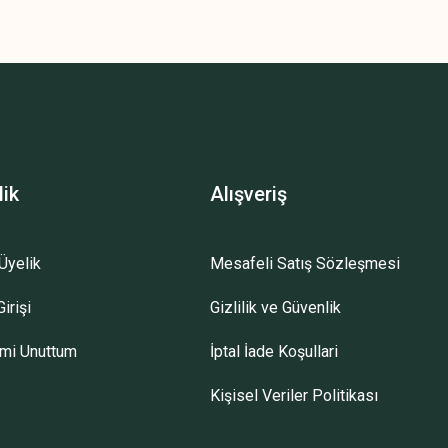
z.
lik
Alışveriş
Üyelik
Mesafeli Satış Sözleşmesi
irişi
Gizlilik ve Güvenlik
emi Unuttum
İptal İade Koşullari
Kişisel Veriler Politikası