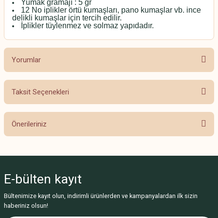
Yumak gramajı : 5 gr
12 No iplikler örtü kumaşları, pano kumaşlar vb. ince
delikli kumaşlar için tercih edilir.
İplikler tüylenmez ve solmaz yapıdadır.
Yorumlar
Taksit Seçenekleri
Bu ürüne ilk yorumu siz yapın!
Önerileriniz
Yorum Yaz
Bu ürünün fiyat bilgisi, resim, ürün açıklamalarında ve diğer konularda
yetersiz gördüğünüz noktaları öneri formunu kullanarak tarafımıza
iletebilirsiniz.
E-bülten
kayıt
Görüş ve önerileriniz için teşekkür ederiz.
Bültenimize kayıt olun, indirimli ürünlerden ve kampanyalardan ilk sizin
Ürün resmi kalitesiz, bozuk veya görüntülenemiyor.
haberiniz olsun!
Ürün açıklamasında eksik bilgiler bulunuyor.