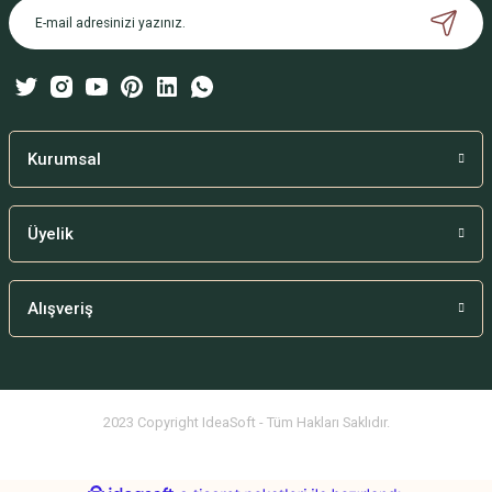
Ürün bilgilerinde hatalar bulunuyor.
Ürün fiyatı diğer sitelerden daha pahalı.
Bu ürüne benzer farklı alternatifler olmalı.
Kurumsal
Üyelik
Gönder
Alışveriş
2023 Copyright IdeaSoft - Tüm Hakları Saklıdır.