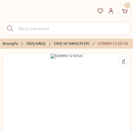
Anasayfa
DİKİŞ NAKIŞ
DİKİŞ VE NAKIŞ İPLERİ
DOMİNO-12 K0126
%2