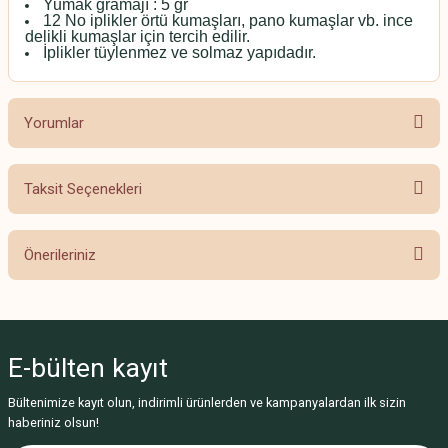
Yumak gramajı : 5 gr
12 No iplikler örtü kumaşları, pano kumaşlar vb. ince
delikli kumaşlar için tercih edilir.
İplikler tüylenmez ve solmaz yapıdadır.
Yorumlar
Taksit Seçenekleri
Bu ürüne ilk yorumu siz yapın!
Önerileriniz
Yorum Yaz
Bu ürünün fiyat bilgisi, resim, ürün açıklamalarında ve diğer konularda
yetersiz gördüğünüz noktaları öneri formunu kullanarak tarafımıza
iletebilirsiniz.
E-bülten
kayıt
Görüş ve önerileriniz için teşekkür ederiz.
Bültenimize kayıt olun, indirimli ürünlerden ve kampanyalardan ilk sizin
Ürün resmi kalitesiz, bozuk veya görüntülenemiyor.
haberiniz olsun!
Ürün açıklamasında eksik bilgiler bulunuyor.