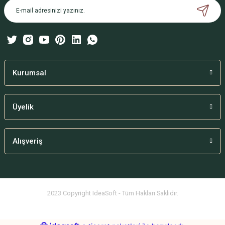
Ürün bilgilerinde hatalar bulunuyor.
Ürün fiyatı diğer sitelerden daha pahalı.
Bu ürüne benzer farklı alternatifler olmalı.
Kurumsal
Üyelik
Gönder
Alışveriş
2023 Copyright IdeaSoft - Tüm Hakları Saklıdır.