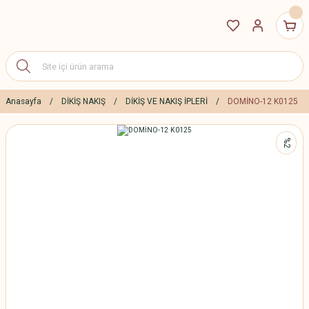
Anasayfa
DİKİŞ NAKIŞ
DİKİŞ VE NAKIŞ İPLERİ
DOMİNO-12 K0125
%2