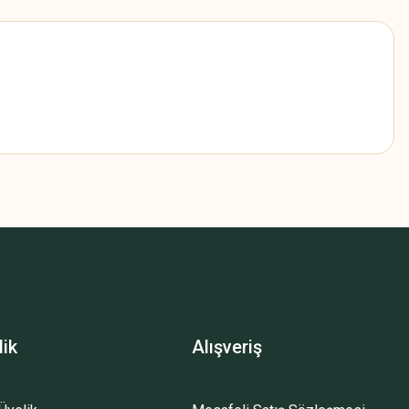
z.
lik
Alışveriş