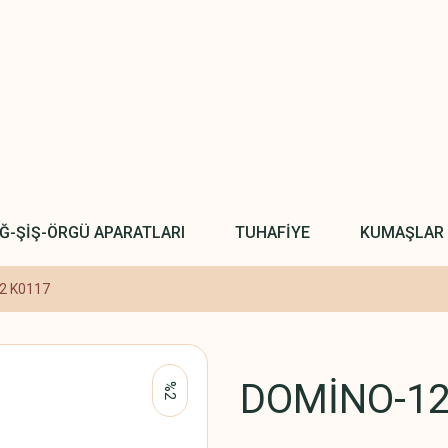
IĞ-ŞİŞ-ÖRGÜ APARATLARI
TUHAFİYE
KUMAŞLAR
2 K0117
DOMİNO-12
%2