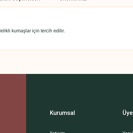
ikli kumaşlar için tercih edilir.
 yetersiz gördüğünüz noktaları öneri formunu kullanarak tarafımıza iletebilirsini
Bu ürüne ilk yorumu siz yapın!
Yorum Yaz
Kurumsal
Üye