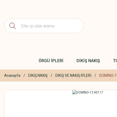
ÖRGÜ İPLERİ
DİKİŞ NAKIŞ
T
Anasayfa
DİKİŞ NAKIŞ
DİKİŞ VE NAKIŞ İPLERİ
DOMİNO-1