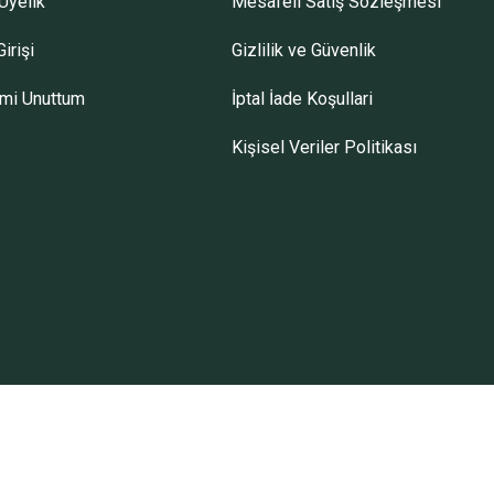
Üyelik
Mesafeli Satış Sözleşmesi
irişi
Gizlilik ve Güvenlik
emi Unuttum
İptal İade Koşullari
Kişisel Veriler Politikası