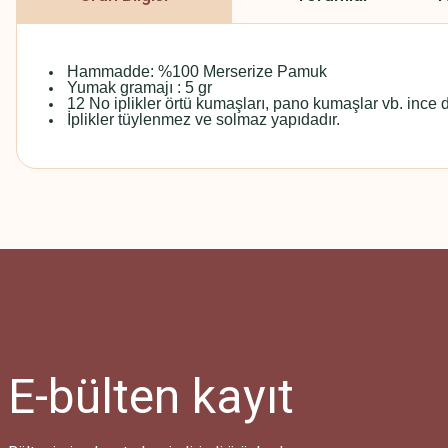
Hammadde: %100 Merserize Pamuk
Yumak gramajı : 5 gr
12 No iplikler örtü kumaşları, pano kumaşlar vb. ince del
İplikler tüylenmez ve solmaz yapıdadır.
Bu ürünün fiyat bilgisi, resim, ürün açıklamalarında ve diğer konularda
Görüş ve önerileriniz için teşekkür ederiz.
Ürün resmi kalitesiz, bozuk veya görüntülenemiyor.
Ürün açıklamasında eksik bilgiler bulunuyor.
Ürün bilgilerinde hatalar bulunuyor.
Ürün fiyatı diğer sitelerden daha pahalı.
E-bülten
kayıt
Bu ürüne benzer farklı alternatifler olmalı.