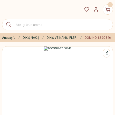
Anasayfa
DİKİŞ NAKIŞ
DİKİŞ VE NAKIŞ İPLERİ
DOMİNO-12 00846
%2