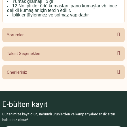
Yumak gramajı : 5 gr
12 No iplikler örtü kumaşları, pano kumaşlar vb. ince
delikli kumaşlar için tercih edilir.
İplikler tüylenmez ve solmaz yapıdadır.
Yorumlar
Taksit Seçenekleri
Bu ürüne ilk yorumu siz yapın!
Önerileriniz
Yorum Yaz
Bu ürünün fiyat bilgisi, resim, ürün açıklamalarında ve diğer konularda
yetersiz gördüğünüz noktaları öneri formunu kullanarak tarafımıza
iletebilirsiniz.
E-bülten
kayıt
Görüş ve önerileriniz için teşekkür ederiz.
Bültenimize kayıt olun, indirimli ürünlerden ve kampanyalardan ilk sizin
Ürün resmi kalitesiz, bozuk veya görüntülenemiyor.
haberiniz olsun!
Ürün açıklamasında eksik bilgiler bulunuyor.