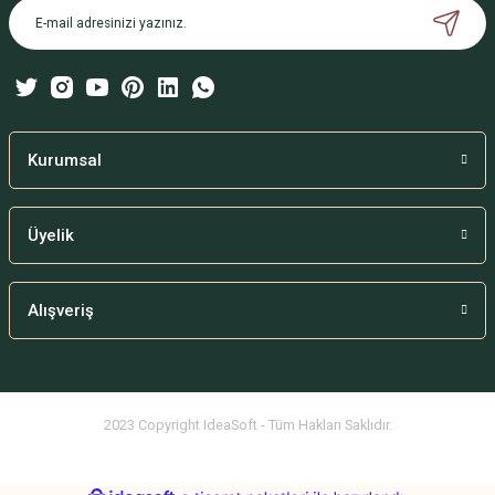
Ürün bilgilerinde hatalar bulunuyor.
Ürün fiyatı diğer sitelerden daha pahalı.
Bu ürüne benzer farklı alternatifler olmalı.
Kurumsal
Üyelik
Gönder
Alışveriş
2023 Copyright IdeaSoft - Tüm Hakları Saklıdır.