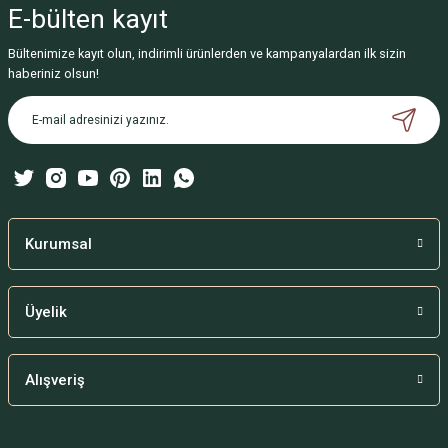
E-bülten
kayıt
Görüş ve önerileriniz için teşekkür ederiz.
Bültenimize kayıt olun, indirimli ürünlerden ve kampanyalardan ilk sizin
Ürün resmi kalitesiz, bozuk veya görüntülenemiyor.
haberiniz olsun!
Ürün açıklamasında eksik bilgiler bulunuyor.
Ürün bilgilerinde hatalar bulunuyor.
Ürün fiyatı diğer sitelerden daha pahalı.
Bu ürüne benzer farklı alternatifler olmalı.
Kurumsal
Üyelik
Gönder
Alışveriş