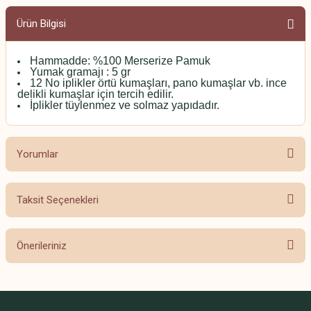
Ürün Bilgisi
Hammadde: %100 Merserize Pamuk
Yumak gramajı : 5 gr
12 No iplikler örtü kumaşları, pano kumaşlar vb. ince
delikli kumaşlar için tercih edilir.
İplikler tüylenmez ve solmaz yapıdadır.
Yorumlar
Taksit Seçenekleri
Bu ürüne ilk yorumu siz yapın!
Önerileriniz
Yorum Yaz
Bu ürünün fiyat bilgisi, resim, ürün açıklamalarında ve diğer konularda
yetersiz gördüğünüz noktaları öneri formunu kullanarak tarafımıza
iletebilirsiniz.