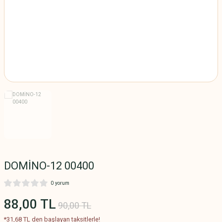
LERİ
DOMİNO-12 00400
0 yorum
88,00 TL
90,00 TL
*31,68 TL den başlayan taksitlerle!