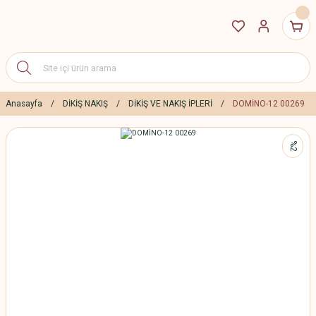
Anasayfa
DİKİŞ NAKIŞ
DİKİŞ VE NAKIŞ İPLERİ
DOMİNO-12 00269
%2