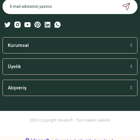
Ürün bilgilerinde hatalar bulunuyor.
Ürün fiyatı diğer sitelerden daha pahalı.
Bu ürüne benzer farklı alternatifler olmalı.
Kurumsal
Üyelik
Gönder
Alışveriş
2023 Copyright IdeaSoft - Tüm Hakları Saklıdır.