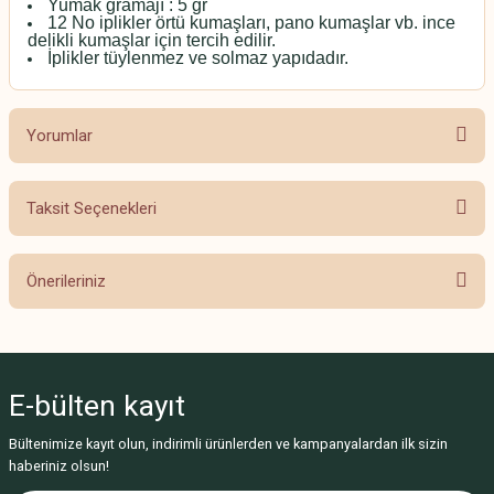
Yumak gramajı : 5 gr
12 No iplikler örtü kumaşları, pano kumaşlar vb. ince
delikli kumaşlar için tercih edilir.
İplikler tüylenmez ve solmaz yapıdadır.
Yorumlar
Taksit Seçenekleri
Bu ürüne ilk yorumu siz yapın!
Önerileriniz
Yorum Yaz
Bu ürünün fiyat bilgisi, resim, ürün açıklamalarında ve diğer konularda
yetersiz gördüğünüz noktaları öneri formunu kullanarak tarafımıza
iletebilirsiniz.
E-bülten
kayıt
Görüş ve önerileriniz için teşekkür ederiz.
Bültenimize kayıt olun, indirimli ürünlerden ve kampanyalardan ilk sizin
Ürün resmi kalitesiz, bozuk veya görüntülenemiyor.
haberiniz olsun!
Ürün açıklamasında eksik bilgiler bulunuyor.