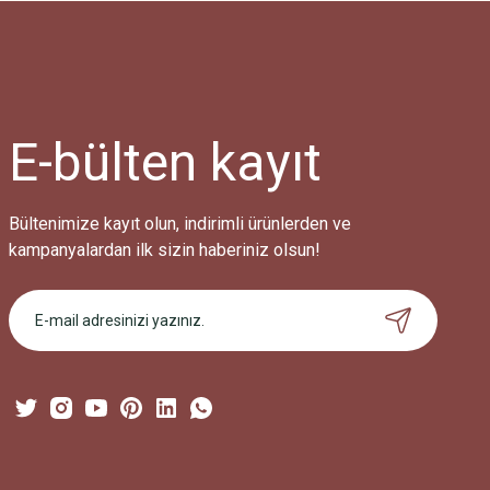
Ürün resmi kalitesiz, bozuk veya görüntülenemiyor.
Ürün açıklamasında eksik bilgiler bulunuyor.
Ürün bilgilerinde hatalar bulunuyor.
Ürün fiyatı diğer sitelerden daha pahalı.
E-bülten
kayıt
Bu ürüne benzer farklı alternatifler olmalı.
Bültenimize kayıt olun, indirimli ürünlerden ve
kampanyalardan ilk sizin haberiniz olsun!