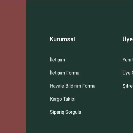
Bu ürüne ilk yorumu siz yapın!
Yorum Yaz
Kurumsal
Üye
İletişim
Yeni 
İletişim Formu
Üye G
Gönder
Havale Bildirim Formu
Şifr
Kargo Takibi
Sipariş Sorgula