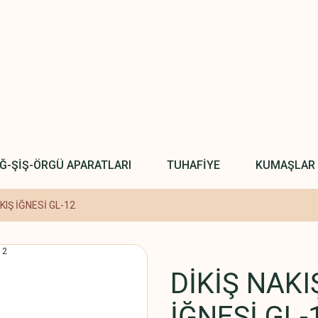
IĞ-ŞİŞ-ÖRGÜ APARATLARI
TUHAFİYE
KUMAŞLAR
KIŞ İĞNESİ GL-12
DİKİŞ NAK
İĞNESİ GL-