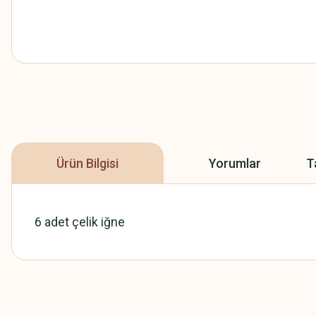
Ürün Bilgisi
Yorumlar
T
6 adet çelik iğne
Bu ürünün fiyat bilgisi, resim, ürün açıklamalarında ve diğer konularda
Görüş ve önerileriniz için teşekkür ederiz.