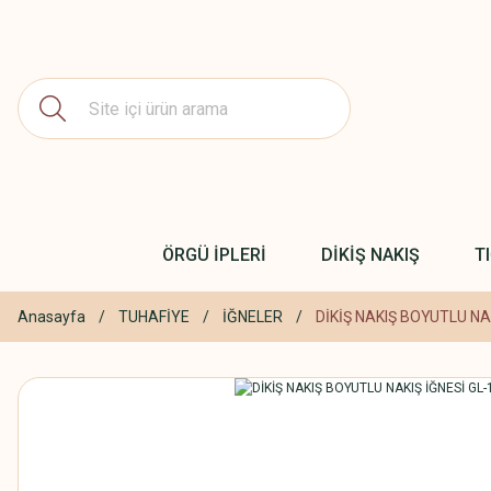
ÖRGÜ İPLERİ
DİKİŞ NAKIŞ
T
Anasayfa
TUHAFİYE
İĞNELER
DİKİŞ NAKIŞ BOYUTLU NA