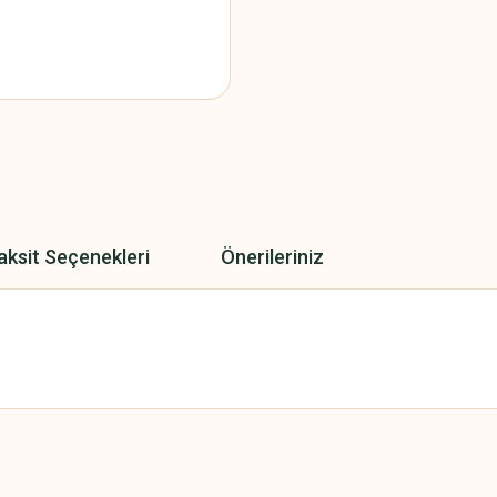
aksit Seçenekleri
Önerileriniz
 yetersiz gördüğünüz noktaları öneri formunu kullanarak tarafımıza iletebilirsini