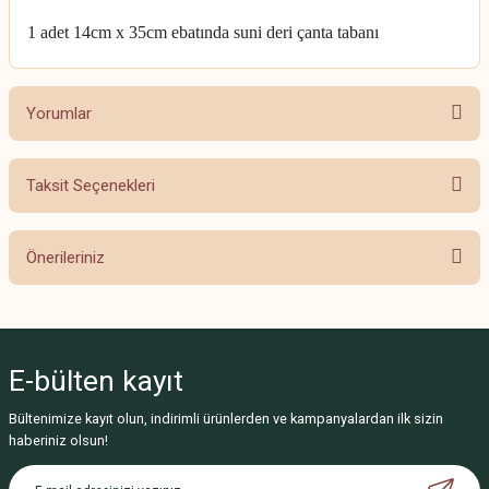
1 adet 14cm x 35cm ebatında suni deri çanta tabanı
Yorumlar
Taksit Seçenekleri
Bu ürüne ilk yorumu siz yapın!
Önerileriniz
Yorum Yaz
Bu ürünün fiyat bilgisi, resim, ürün açıklamalarında ve diğer konularda
yetersiz gördüğünüz noktaları öneri formunu kullanarak tarafımıza
iletebilirsiniz.
E-bülten
kayıt
Görüş ve önerileriniz için teşekkür ederiz.
Bültenimize kayıt olun, indirimli ürünlerden ve kampanyalardan ilk sizin
Ürün resmi kalitesiz, bozuk veya görüntülenemiyor.
haberiniz olsun!
Ürün açıklamasında eksik bilgiler bulunuyor.