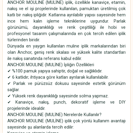
ANCHOR MOULINE (MULİNE) iplik, özellikle kanaviçe, etamin,
nakış ve el işi projelerinde kullanılan, pamuktan üretilmiş çok
katlı bir nakış ipliğidir. Katlarına ayrılabilir yapısı sayesinde hem
ince hem kalın işleme tekniklerine uygundur. Parlak
görünümü, dayanıklılığı ve renk çeşitliliği ile hobi ve
profesyonel tasarım çalışmalarında en çok tercih edilen iplik
türlerinden biridir.
Dünyada en yaygın kullanılan muline iplik markalarından biri
olan Anchor, geniş renk skalası ve yüksek kalite standartları
ile nakış sanatında referans kabul edilir.
ANCHOR MOULINE (MULİNE) İpliğin Özellikleri
✔ %100 pamuk yapıya sahiptir, doğal ve sağlıklıdır.
✔ 6 katlıdır; ihtiyaca göre katları ayrılarak kullanılabilir.
✔ Parlak ve pürüzsüz dokusu sayesinde estetik görünüm
sağlar.
✔ Yüksek renk dayanıklılığı sayesinde solma yapmaz.
✔ Kanaviçe, nakış, punch, dekoratif işleme ve DIY
projelerinde idealdir.
ANCHOR MOULINE (MULİNE) Nerelerde Kullanılır?
ANCHOR MOULINE (MULİNE) iplik çok yönlü kullanım avantajı
sayesinde şu alanlarda tercih edilir: