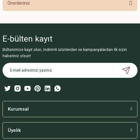
Önerileriniz
Yorum Yaz
Bu ürünün fiyat bilgisi, resim, ürün açıklamalarında ve diğer konularda
yetersiz gördüğünüz noktaları öneri formunu kullanarak tarafımıza
iletebilirsiniz.
E-bülten
kayıt
Görüş ve önerileriniz için teşekkür ederiz.
Bültenimize kayıt olun, indirimli ürünlerden ve kampanyalardan ilk sizin
Ürün resmi kalitesiz, bozuk veya görüntülenemiyor.
haberiniz olsun!
Ürün açıklamasında eksik bilgiler bulunuyor.
Ürün bilgilerinde hatalar bulunuyor.
Ürün fiyatı diğer sitelerden daha pahalı.
Bu ürüne benzer farklı alternatifler olmalı.
Kurumsal
Üyelik
Gönder