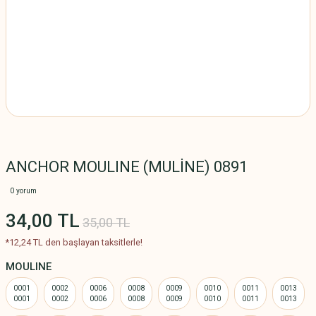
ANCHOR MOULINE (MULİNE) 0891
0 yorum
34,00 TL
35,00 TL
*12,24 TL den başlayan taksitlerle!
MOULINE
0001
0002
0006
0008
0009
0010
0011
0013