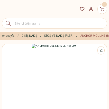
Anasayfa
DİKİŞ NAKIŞ
DİKİŞ VE NAKIŞ İPLERİ
ANCHOR MOULINE (M
%3