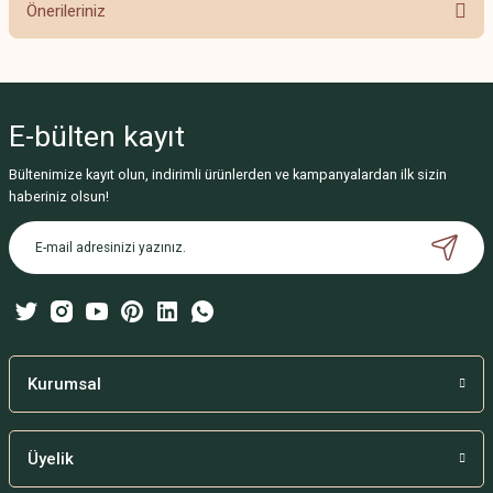
Önerileriniz
Yorum Yaz
Bu ürünün fiyat bilgisi, resim, ürün açıklamalarında ve diğer konularda
yetersiz gördüğünüz noktaları öneri formunu kullanarak tarafımıza
iletebilirsiniz.
E-bülten
kayıt
Görüş ve önerileriniz için teşekkür ederiz.
Bültenimize kayıt olun, indirimli ürünlerden ve kampanyalardan ilk sizin
Ürün resmi kalitesiz, bozuk veya görüntülenemiyor.
haberiniz olsun!
Ürün açıklamasında eksik bilgiler bulunuyor.
Ürün bilgilerinde hatalar bulunuyor.
Ürün fiyatı diğer sitelerden daha pahalı.
Bu ürüne benzer farklı alternatifler olmalı.
Kurumsal
Üyelik
Gönder