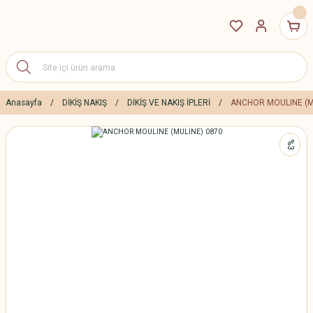
Anasayfa
DİKİŞ NAKIŞ
DİKİŞ VE NAKIŞ İPLERİ
ANCHOR MOULINE (M
%3