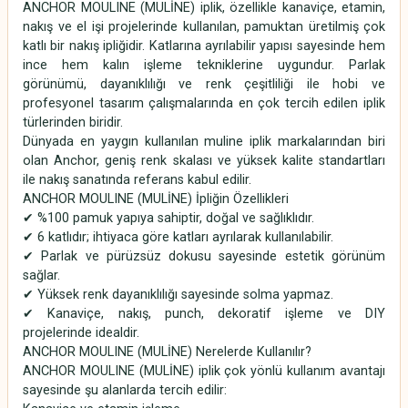
ANCHOR MOULINE (MULİNE) iplik, özellikle kanaviçe, etamin,
nakış ve el işi projelerinde kullanılan, pamuktan üretilmiş çok
katlı bir nakış ipliğidir. Katlarına ayrılabilir yapısı sayesinde hem
ince hem kalın işleme tekniklerine uygundur. Parlak
görünümü, dayanıklılığı ve renk çeşitliliği ile hobi ve
profesyonel tasarım çalışmalarında en çok tercih edilen iplik
türlerinden biridir.
Dünyada en yaygın kullanılan muline iplik markalarından biri
olan Anchor, geniş renk skalası ve yüksek kalite standartları
ile nakış sanatında referans kabul edilir.
ANCHOR MOULINE (MULİNE) İpliğin Özellikleri
✔ %100 pamuk yapıya sahiptir, doğal ve sağlıklıdır.
✔ 6 katlıdır; ihtiyaca göre katları ayrılarak kullanılabilir.
✔ Parlak ve pürüzsüz dokusu sayesinde estetik görünüm
sağlar.
✔ Yüksek renk dayanıklılığı sayesinde solma yapmaz.
✔ Kanaviçe, nakış, punch, dekoratif işleme ve DIY
projelerinde idealdir.
ANCHOR MOULINE (MULİNE) Nerelerde Kullanılır?
ANCHOR MOULINE (MULİNE) iplik çok yönlü kullanım avantajı
sayesinde şu alanlarda tercih edilir: