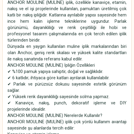
ANCHOR MOULINE (MULİNE) iplik, özellikle kanaviçe, etamin,
nakış ve el işi projelerinde kullanılan, pamuktan üretilmiş çok
katlı bir nakış ipliğidir. Katlarına ayrılabilir yapısı sayesinde hem
ince hem kalın işleme tekniklerine uygundur. Parlak
görünümü, dayanıklılığı ve renk çeşitliliği ile hobi ve
profesyonel tasarım çalışmalarında en çok tercih edilen iplik
türlerinden biridir.
Dünyada en yaygın kullanılan muline iplik markalarından biri
olan Anchor, geniş renk skalası ve yüksek kalite standartları
ile nakış sanatında referans kabul edilir.
ANCHOR MOULINE (MULİNE) İpliğin Özellikleri
✔ %100 pamuk yapıya sahiptir, doğal ve sağlıklıdır.
✔ 6 katlıdır; ihtiyaca göre katları ayrılarak kullanılabilir.
✔ Parlak ve pürüzsüz dokusu sayesinde estetik görünüm
sağlar.
✔ Yüksek renk dayanıklılığı sayesinde solma yapmaz.
✔ Kanaviçe, nakış, punch, dekoratif işleme ve DIY
projelerinde idealdir.
ANCHOR MOULINE (MULİNE) Nerelerde Kullanılır?
ANCHOR MOULINE (MULİNE) iplik çok yönlü kullanım avantajı
sayesinde şu alanlarda tercih edilir: