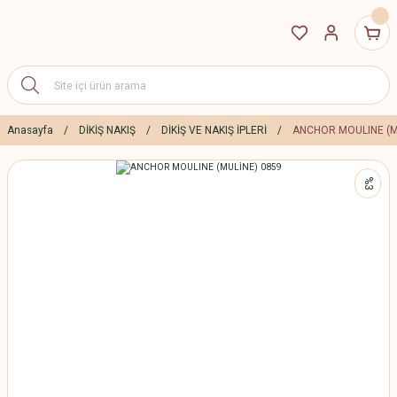
Anasayfa
DİKİŞ NAKIŞ
DİKİŞ VE NAKIŞ İPLERİ
ANCHOR MOULINE (M
%3