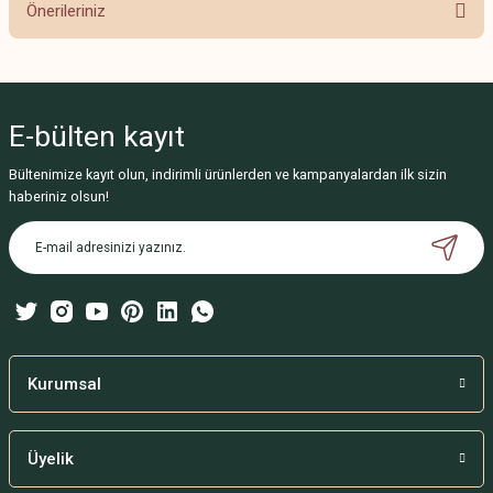
Önerileriniz
Yorum Yaz
Bu ürünün fiyat bilgisi, resim, ürün açıklamalarında ve diğer konularda
yetersiz gördüğünüz noktaları öneri formunu kullanarak tarafımıza
iletebilirsiniz.
E-bülten
kayıt
Görüş ve önerileriniz için teşekkür ederiz.
Bültenimize kayıt olun, indirimli ürünlerden ve kampanyalardan ilk sizin
Ürün resmi kalitesiz, bozuk veya görüntülenemiyor.
haberiniz olsun!
Ürün açıklamasında eksik bilgiler bulunuyor.
Ürün bilgilerinde hatalar bulunuyor.
Ürün fiyatı diğer sitelerden daha pahalı.
Bu ürüne benzer farklı alternatifler olmalı.
Kurumsal
Üyelik
Gönder