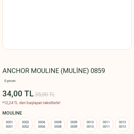
ANCHOR MOULINE (MULİNE) 0859
0 yorum
34,00 TL
35,00 TL
*12,24 TL den başlayan taksitlerle!
MOULINE
0001
0002
0006
0008
0009
0010
0011
0013