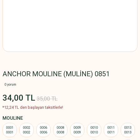
ANCHOR MOULINE (MULİNE) 0851
0 yorum
34,00 TL
35,00 TL
*12,24 TL den başlayan taksitlerle!
MOULINE
0001
0002
0006
0008
0009
0010
0011
0013