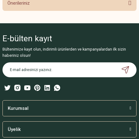
Önerileriniz
Yorum Yaz
Bu ürünün fiyat bilgisi, resim, ürün açıklamalarında ve diğer konularda
yetersiz gördüğünüz noktaları öneri formunu kullanarak tarafımıza
iletebilirsiniz.
E-bülten
kayıt
Görüş ve önerileriniz için teşekkür ederiz.
Bültenimize kayıt olun, indirimli ürünlerden ve kampanyalardan ilk sizin
Ürün resmi kalitesiz, bozuk veya görüntülenemiyor.
haberiniz olsun!
Ürün açıklamasında eksik bilgiler bulunuyor.
Ürün bilgilerinde hatalar bulunuyor.
Ürün fiyatı diğer sitelerden daha pahalı.
Bu ürüne benzer farklı alternatifler olmalı.
Kurumsal
Üyelik
Gönder