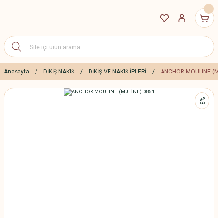
Anasayfa
DİKİŞ NAKIŞ
DİKİŞ VE NAKIŞ İPLERİ
ANCHOR MOULINE (M
%3