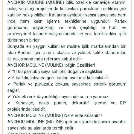
ANCHOR MOULINE (MULİNE) iplik, özellikle kanaviçe, etamin,
nakış ve el işi projelerinde kullanılan, pamuktan üretilmiş çok
katlı bir nakış ipliğidir. Katlarına ayrılabilir yapısı sayesinde hem
ince hem kalın işleme tekniklerine uygundur. Parlak
görünümü, dayanıklılığı ve renk çeşitliliği ile hobi ve
profesyonel tasarım çalışmalarında en çok tercih edilen iplik
türlerinden biridir.
Dünyada en yaygın kullanılan muline iplik markalarından biri
olan Anchor, geniş renk skalası ve yüksek kalite standartları
ile nakış sanatında referans kabul edilir.
ANCHOR MOULINE (MULİNE) İpliğin Özellikleri
✔ %100 pamuk yapıya sahiptir, doğal ve sağlıklıdır.
✔ 6 katlıdır; ihtiyaca göre katları ayrılarak kullanılabilir.
✔ Parlak ve pürüzsüz dokusu sayesinde estetik görünüm
sağlar.
✔ Yüksek renk dayanıklılığı sayesinde solma yapmaz.
✔ Kanaviçe, nakış, punch, dekoratif işleme ve DIY
projelerinde idealdir.
ANCHOR MOULINE (MULİNE) Nerelerde Kullanılır?
ANCHOR MOULINE (MULİNE) iplik çok yönlü kullanım avantajı
sayesinde şu alanlarda tercih edilir: