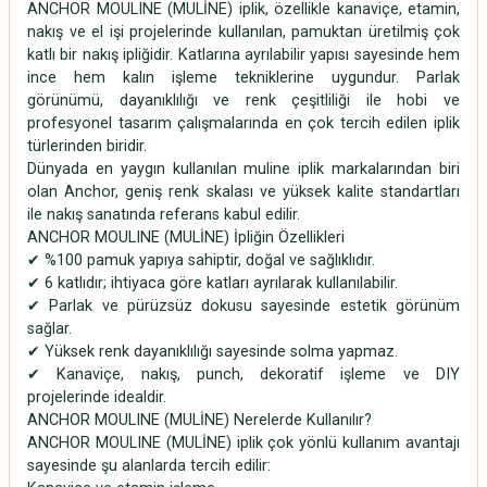
ANCHOR MOULINE (MULİNE) iplik, özellikle kanaviçe, etamin,
nakış ve el işi projelerinde kullanılan, pamuktan üretilmiş çok
katlı bir nakış ipliğidir. Katlarına ayrılabilir yapısı sayesinde hem
ince hem kalın işleme tekniklerine uygundur. Parlak
görünümü, dayanıklılığı ve renk çeşitliliği ile hobi ve
profesyonel tasarım çalışmalarında en çok tercih edilen iplik
türlerinden biridir.
Dünyada en yaygın kullanılan muline iplik markalarından biri
olan Anchor, geniş renk skalası ve yüksek kalite standartları
ile nakış sanatında referans kabul edilir.
ANCHOR MOULINE (MULİNE) İpliğin Özellikleri
✔ %100 pamuk yapıya sahiptir, doğal ve sağlıklıdır.
✔ 6 katlıdır; ihtiyaca göre katları ayrılarak kullanılabilir.
✔ Parlak ve pürüzsüz dokusu sayesinde estetik görünüm
sağlar.
✔ Yüksek renk dayanıklılığı sayesinde solma yapmaz.
✔ Kanaviçe, nakış, punch, dekoratif işleme ve DIY
projelerinde idealdir.
ANCHOR MOULINE (MULİNE) Nerelerde Kullanılır?
ANCHOR MOULINE (MULİNE) iplik çok yönlü kullanım avantajı
sayesinde şu alanlarda tercih edilir: