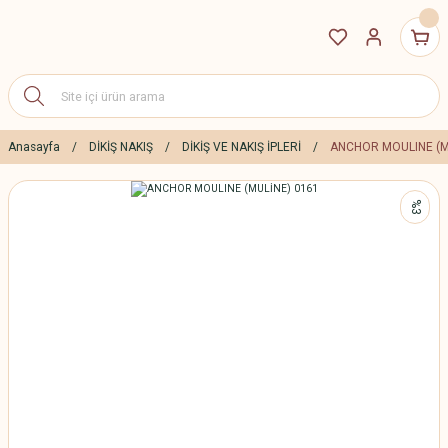
Anasayfa
DİKİŞ NAKIŞ
DİKİŞ VE NAKIŞ İPLERİ
ANCHOR MOULINE (M
%3