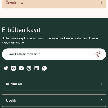
Önerileriniz
Yorum Yaz
Bu ürünün fiyat bilgisi, resim, ürün açıklamalarında ve diğer konularda
yetersiz gördüğünüz noktaları öneri formunu kullanarak tarafımıza
iletebilirsiniz.
E-bülten
kayıt
Görüş ve önerileriniz için teşekkür ederiz.
Bültenimize kayıt olun, indirimli ürünlerden ve kampanyalardan ilk sizin
Ürün resmi kalitesiz, bozuk veya görüntülenemiyor.
haberiniz olsun!
Ürün açıklamasında eksik bilgiler bulunuyor.
Ürün bilgilerinde hatalar bulunuyor.
Ürün fiyatı diğer sitelerden daha pahalı.
Bu ürüne benzer farklı alternatifler olmalı.
Kurumsal
Üyelik
Gönder