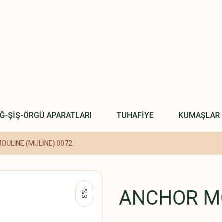
IĞ-ŞİŞ-ÖRGÜ APARATLARI
TUHAFİYE
KUMAŞLAR
OULINE (MULİNE) 0072
ANCHOR MO
%3