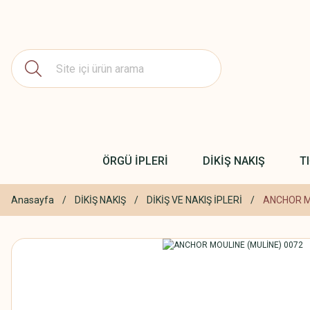
ÖRGÜ İPLERİ
DİKİŞ NAKIŞ
T
Anasayfa
DİKİŞ NAKIŞ
DİKİŞ VE NAKIŞ İPLERİ
ANCHOR M