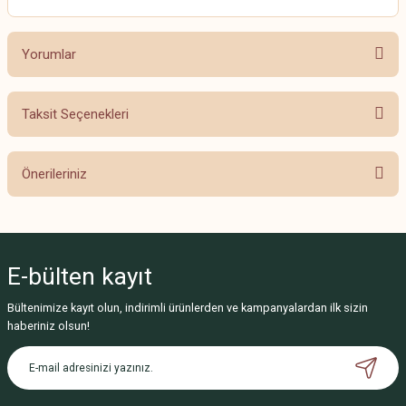
Yorumlar
Taksit Seçenekleri
Bu ürüne ilk yorumu siz yapın!
Önerileriniz
Yorum Yaz
Bu ürünün fiyat bilgisi, resim, ürün açıklamalarında ve diğer konularda
yetersiz gördüğünüz noktaları öneri formunu kullanarak tarafımıza
iletebilirsiniz.
E-bülten
kayıt
Görüş ve önerileriniz için teşekkür ederiz.
Bültenimize kayıt olun, indirimli ürünlerden ve kampanyalardan ilk sizin
Ürün resmi kalitesiz, bozuk veya görüntülenemiyor.
haberiniz olsun!
Ürün açıklamasında eksik bilgiler bulunuyor.
Ürün bilgilerinde hatalar bulunuyor.
Ürün fiyatı diğer sitelerden daha pahalı.