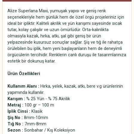
Alize Superlana Maxi, yumuşak yapısı ve geniş renk
seçenekleriyle hem günlük hem de özel örgü projeleriniz için
ideal bir ipliktir. Kaliteli akrilik ve yün karışımı sayesinde sıcak
tutar, kolay çalışılır ve uzun ömürlüdür. Orta-kalınlıkta
olmasıyla kazak, hırka, atkı, şal gibi geniş bir ürün
yelpazesinde kusursuz sonuçlar sağlar. Şiş ve tığ ile rahatça
örülebilen bu iplik, hem yeni başlayanların hem de deneyimli
örgücülerin tercihidir. Renklerin canlı duruşu ile tasarımlarınıza
estetik bir dokunuş katar.
Ürün Özellikleri
Kullanım Alanı :
Hırka, yelek, kazak, atkı, bere v.g ürünlerinin
yapımında kullanılır.
Karışım :
% 25 Yün - % 75 Akrilik
Metraj :
100 gr – 100 m
İplik Cinsi :
Klasik
Şiş No :
8mm-10mm
Tığ No :
7mm-8mm
Sezon :
Sonbahar / Kış Koleksiyon