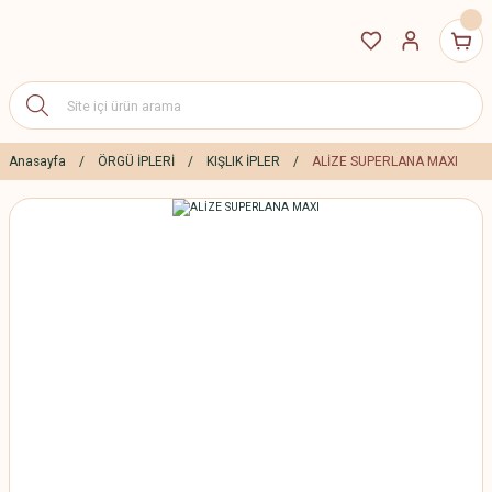
Anasayfa
ÖRGÜ İPLERİ
KIŞLIK İPLER
ALİZE SUPERLANA MAXI