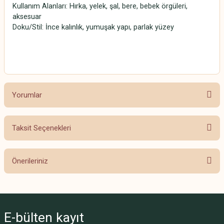
Kullanım Alanları: Hırka, yelek, şal, bere, bebek örgüleri,
aksesuar
Doku/Stil: İnce kalınlık, yumuşak yapı, parlak yüzey
Alize Diva
Yorumlar
Taksit Seçenekleri
Bu ürüne ilk yorumu siz yapın!
Önerileriniz
Yorum Yaz
Bu ürünün fiyat bilgisi, resim, ürün açıklamalarında ve diğer konularda
yetersiz gördüğünüz noktaları öneri formunu kullanarak tarafımıza
iletebilirsiniz.
E-bülten
kayıt
Görüş ve önerileriniz için teşekkür ederiz.