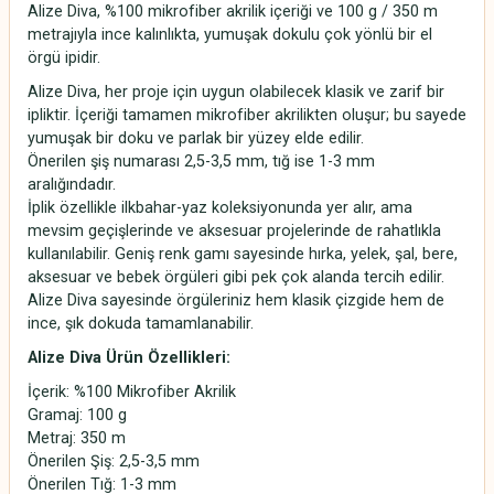
Alize Diva, %100 mikrofiber akrilik içeriği ve 100 g / 350 m
metrajıyla ince kalınlıkta, yumuşak dokulu çok yönlü bir el
örgü ipidir.
Alize Diva, her proje için uygun olabilecek klasik ve zarif bir
ipliktir. İçeriği tamamen mikrofiber akrilikten oluşur; bu sayede
yumuşak bir doku ve parlak bir yüzey elde edilir.
Önerilen şiş numarası 2,5-3,5 mm, tığ ise 1-3 mm
aralığındadır.
İplik özellikle ilkbahar-yaz koleksiyonunda yer alır, ama
mevsim geçişlerinde ve aksesuar projelerinde de rahatlıkla
kullanılabilir. Geniş renk gamı sayesinde hırka, yelek, şal, bere,
aksesuar ve bebek örgüleri gibi pek çok alanda tercih edilir.
Alize Diva sayesinde örgüleriniz hem klasik çizgide hem de
ince, şık dokuda tamamlanabilir.
Alize Diva Ürün Özellikleri:
İçerik: %100 Mikrofiber Akrilik
Gramaj: 100 g
Metraj: 350 m
Önerilen Şiş: 2,5-3,5 mm
Önerilen Tığ: 1-3 mm