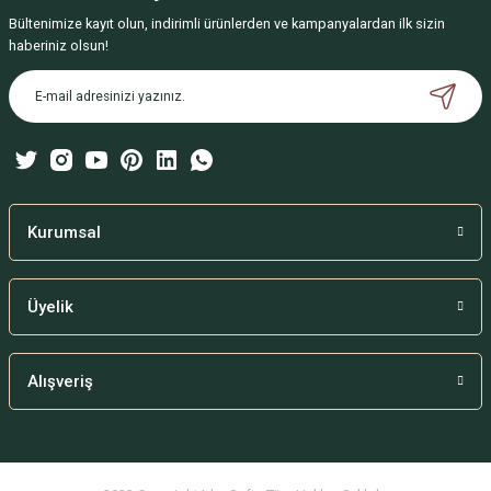
Bültenimize kayıt olun, indirimli ürünlerden ve kampanyalardan ilk sizin
Ürün resmi kalitesiz, bozuk veya görüntülenemiyor.
haberiniz olsun!
Ürün açıklamasında eksik bilgiler bulunuyor.
Ürün bilgilerinde hatalar bulunuyor.
Ürün fiyatı diğer sitelerden daha pahalı.
Bu ürüne benzer farklı alternatifler olmalı.
Kurumsal
Üyelik
Gönder
Alışveriş