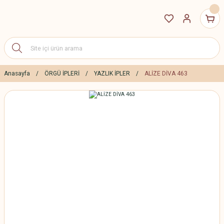
Anasayfa
ÖRGÜ İPLERİ
YAZLIK İPLER
ALİZE DİVA 463