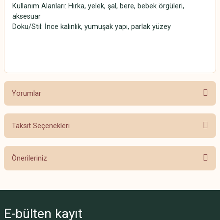
Kullanım Alanları: Hırka, yelek, şal, bere, bebek örgüleri,
aksesuar
Doku/Stil: İnce kalınlık, yumuşak yapı, parlak yüzey
Alize Diva
Yorumlar
Taksit Seçenekleri
Bu ürüne ilk yorumu siz yapın!
Önerileriniz
Yorum Yaz
Bu ürünün fiyat bilgisi, resim, ürün açıklamalarında ve diğer konularda
yetersiz gördüğünüz noktaları öneri formunu kullanarak tarafımıza
iletebilirsiniz.
E-bülten
kayıt
Görüş ve önerileriniz için teşekkür ederiz.