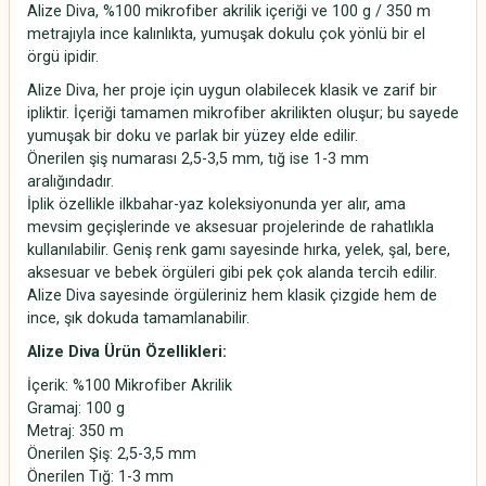
Alize Diva, %100 mikrofiber akrilik içeriği ve 100 g / 350 m
metrajıyla ince kalınlıkta, yumuşak dokulu çok yönlü bir el
örgü ipidir.
Alize Diva, her proje için uygun olabilecek klasik ve zarif bir
ipliktir. İçeriği tamamen mikrofiber akrilikten oluşur; bu sayede
yumuşak bir doku ve parlak bir yüzey elde edilir.
Önerilen şiş numarası 2,5-3,5 mm, tığ ise 1-3 mm
aralığındadır.
İplik özellikle ilkbahar-yaz koleksiyonunda yer alır, ama
mevsim geçişlerinde ve aksesuar projelerinde de rahatlıkla
kullanılabilir. Geniş renk gamı sayesinde hırka, yelek, şal, bere,
aksesuar ve bebek örgüleri gibi pek çok alanda tercih edilir.
Alize Diva sayesinde örgüleriniz hem klasik çizgide hem de
ince, şık dokuda tamamlanabilir.
Alize Diva Ürün Özellikleri:
İçerik: %100 Mikrofiber Akrilik
Gramaj: 100 g
Metraj: 350 m
Önerilen Şiş: 2,5-3,5 mm
Önerilen Tığ: 1-3 mm