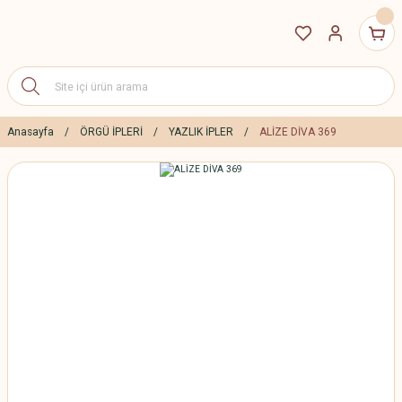
Anasayfa
ÖRGÜ İPLERİ
YAZLIK İPLER
ALİZE DİVA 369