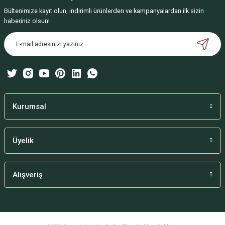
Bültenimize kayıt olun, indirimli ürünlerden ve kampanyalardan ilk sizin
Ürün resmi kalitesiz, bozuk veya görüntülenemiyor.
haberiniz olsun!
Ürün açıklamasında eksik bilgiler bulunuyor.
Ürün bilgilerinde hatalar bulunuyor.
Ürün fiyatı diğer sitelerden daha pahalı.
Bu ürüne benzer farklı alternatifler olmalı.
Kurumsal
Üyelik
Gönder
Alışveriş