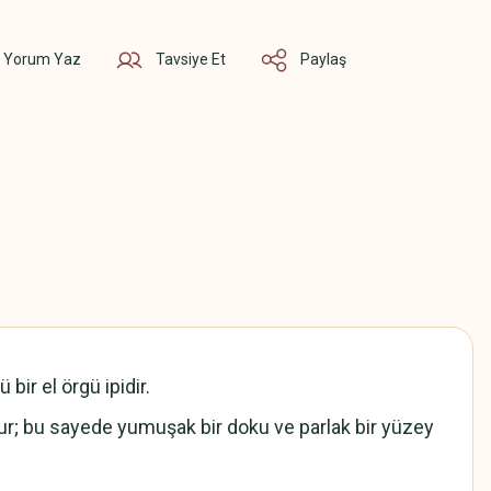
Yorum Yaz
Tavsiye Et
Paylaş
bir el örgü ipidir.
luşur; bu sayede yumuşak bir doku ve parlak bir yüzey