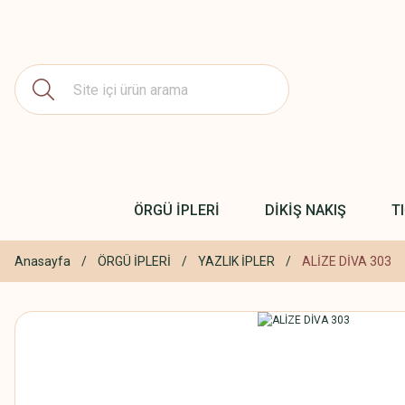
ÖRGÜ İPLERİ
DİKİŞ NAKIŞ
T
Anasayfa
ÖRGÜ İPLERİ
YAZLIK İPLER
ALİZE DİVA 303