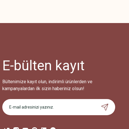
Bu ürünün fiyat bilgisi, resim, ürün açıklamalarında ve diğer konularda
Görüş ve önerileriniz için teşekkür ederiz.
Ürün resmi kalitesiz, bozuk veya görüntülenemiyor.
Ürün açıklamasında eksik bilgiler bulunuyor.
Ürün bilgilerinde hatalar bulunuyor.
Ürün fiyatı diğer sitelerden daha pahalı.
E-bülten
kayıt
Bu ürüne benzer farklı alternatifler olmalı.
Bültenimize kayıt olun, indirimli ürünlerden ve
kampanyalardan ilk sizin haberiniz olsun!