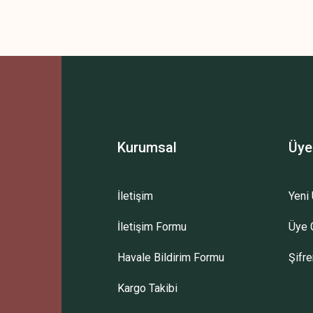
 yetersiz gördüğünüz noktaları öneri formunu kullanarak tarafımıza iletebilirsini
Bu ürüne ilk yorumu siz yapın!
Yorum Yaz
Kurumsal
Üye
İletişim
Yeni 
İletişim Formu
Üye G
Gönder
Havale Bildirim Formu
Şifr
Kargo Takibi