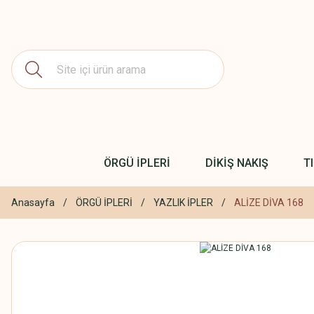
ÖRGÜ İPLERİ
DİKİŞ NAKIŞ
T
Anasayfa
ÖRGÜ İPLERİ
YAZLIK İPLER
ALİZE DİVA 168