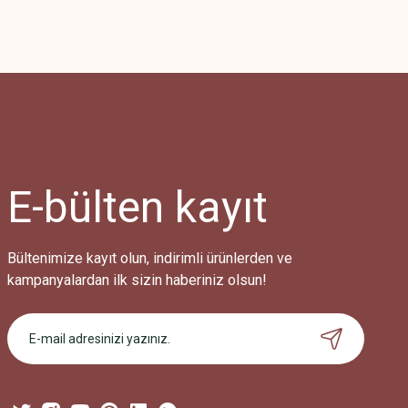
Bu ürünün fiyat bilgisi, resim, ürün açıklamalarında ve diğer konularda
Görüş ve önerileriniz için teşekkür ederiz.
Ürün resmi kalitesiz, bozuk veya görüntülenemiyor.
Ürün açıklamasında eksik bilgiler bulunuyor.
Ürün bilgilerinde hatalar bulunuyor.
Ürün fiyatı diğer sitelerden daha pahalı.
E-bülten
kayıt
Bu ürüne benzer farklı alternatifler olmalı.
Bültenimize kayıt olun, indirimli ürünlerden ve
kampanyalardan ilk sizin haberiniz olsun!