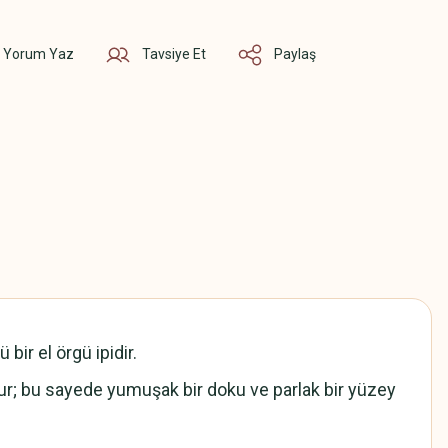
Yorum Yaz
Tavsiye Et
Paylaş
bir el örgü ipidir.
luşur; bu sayede yumuşak bir doku ve parlak bir yüzey