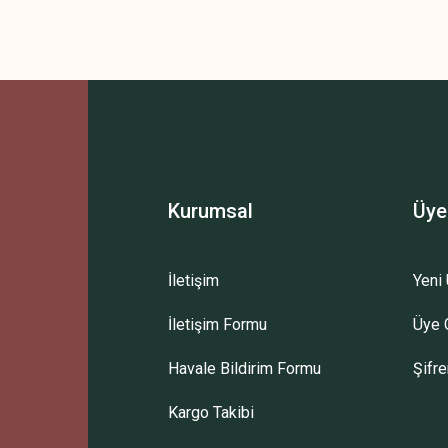
 yetersiz gördüğünüz noktaları öneri formunu kullanarak tarafımıza iletebilirsini
Bu ürüne ilk yorumu siz yapın!
Yorum Yaz
Kurumsal
Üye
İletişim
Yeni 
İletişim Formu
Üye G
Gönder
Havale Bildirim Formu
Şifr
Kargo Takibi