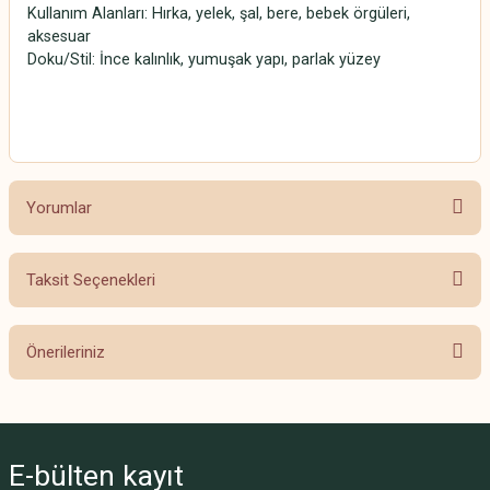
Kullanım Alanları: Hırka, yelek, şal, bere, bebek örgüleri,
aksesuar
Doku/Stil: İnce kalınlık, yumuşak yapı, parlak yüzey
Alize Diva
Yorumlar
Taksit Seçenekleri
Bu ürüne ilk yorumu siz yapın!
Önerileriniz
Yorum Yaz
Bu ürünün fiyat bilgisi, resim, ürün açıklamalarında ve diğer konularda
yetersiz gördüğünüz noktaları öneri formunu kullanarak tarafımıza
iletebilirsiniz.
E-bülten
kayıt
Görüş ve önerileriniz için teşekkür ederiz.