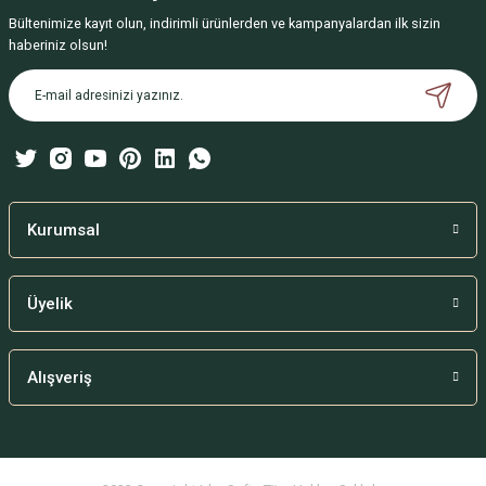
Bültenimize kayıt olun, indirimli ürünlerden ve kampanyalardan ilk sizin
Ürün resmi kalitesiz, bozuk veya görüntülenemiyor.
haberiniz olsun!
Ürün açıklamasında eksik bilgiler bulunuyor.
Ürün bilgilerinde hatalar bulunuyor.
Ürün fiyatı diğer sitelerden daha pahalı.
Bu ürüne benzer farklı alternatifler olmalı.
Kurumsal
Üyelik
Gönder
Alışveriş