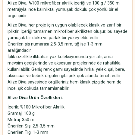
Alize Diva, %100 mikrofiber akrilik içeriği ve 100 g / 350 m
metrajıyla ince kalınlıkta, yumuşak dokulu çok yönlü bir el
örgü ipidir.
Alize Diva, her proje için uygun olabilecek klasik ve zarif bir
ipliktir. İçeriği tamamen mikrofiber akrilikten oluşur; bu sayede
yumuşak bir doku ve parlak bir yüzey elde edilir.
Önerilen şiş numarası 2,5-3,5 mm, tığ ise 1-3 mm
aralığındadır.
İplik özellikle ilkbahar-yaz koleksiyonunda yer alır, ama
mevsim geçişlerinde ve aksesuar projelerinde de rahatlıkla
kullanılabilir. Geniş renk gamı sayesinde hırka, yelek, şal, bere,
aksesuar ve bebek örgüleri gibi pek çok alanda tercih edilir.
Alize Diva sayesinde örgüleriniz hem klasik çizgide hem de
ince, şık dokuda tamamlanabilir.
Alize Diva Ürün Özellikleri:
İçerik: %100 Mikrofiber Akrilik
Gramaj: 100 g
Metraj: 350 m
Önerilen Şiş: 2,5-3,5 mm
Önerilen Tığ: 1-3 mm