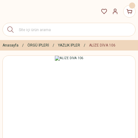
Anasayfa
ÖRGÜ İPLERİ
YAZLIK İPLER
ALİZE DİVA 106