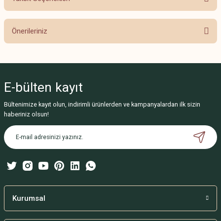
Bu ürüne ilk yorumu siz yapın!
Önerileriniz
Yorum Yaz
Bu ürünün fiyat bilgisi, resim, ürün açıklamalarında ve diğer konularda
yetersiz gördüğünüz noktaları öneri formunu kullanarak tarafımıza
iletebilirsiniz.
E-bülten
kayıt
Görüş ve önerileriniz için teşekkür ederiz.
Bültenimize kayıt olun, indirimli ürünlerden ve kampanyalardan ilk sizin
Ürün resmi kalitesiz, bozuk veya görüntülenemiyor.
haberiniz olsun!
Ürün açıklamasında eksik bilgiler bulunuyor.
Ürün bilgilerinde hatalar bulunuyor.
Ürün fiyatı diğer sitelerden daha pahalı.
Bu ürüne benzer farklı alternatifler olmalı.
Kurumsal