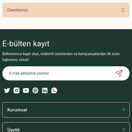
Önerileriniz
Yorum Yaz
Bu ürünün fiyat bilgisi, resim, ürün açıklamalarında ve diğer konularda
yetersiz gördüğünüz noktaları öneri formunu kullanarak tarafımıza
iletebilirsiniz.
E-bülten
kayıt
Görüş ve önerileriniz için teşekkür ederiz.
Bültenimize kayıt olun, indirimli ürünlerden ve kampanyalardan ilk sizin
Ürün resmi kalitesiz, bozuk veya görüntülenemiyor.
haberiniz olsun!
Ürün açıklamasında eksik bilgiler bulunuyor.
Ürün bilgilerinde hatalar bulunuyor.
Ürün fiyatı diğer sitelerden daha pahalı.
Bu ürüne benzer farklı alternatifler olmalı.
Kurumsal
Üyelik
Gönder