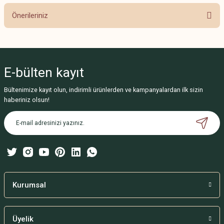
Önerileriniz
Yorum Yaz
Bu ürünün fiyat bilgisi, resim, ürün açıklamalarında ve diğer konularda
yetersiz gördüğünüz noktaları öneri formunu kullanarak tarafımıza
iletebilirsiniz.
E-bülten
kayıt
Görüş ve önerileriniz için teşekkür ederiz.
Bültenimize kayıt olun, indirimli ürünlerden ve kampanyalardan ilk sizin
Ürün resmi kalitesiz, bozuk veya görüntülenemiyor.
haberiniz olsun!
Ürün açıklamasında eksik bilgiler bulunuyor.
Ürün bilgilerinde hatalar bulunuyor.
Ürün fiyatı diğer sitelerden daha pahalı.
Bu ürüne benzer farklı alternatifler olmalı.
Kurumsal
Üyelik
Gönder