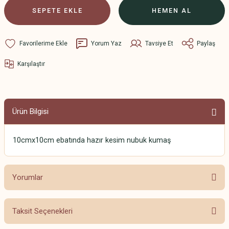
SEPETE EKLE
HEMEN AL
Yorum Yaz
Tavsiye Et
Paylaş
Karşılaştır
Ürün Bilgisi
10cmx10cm ebatında hazır kesim nubuk kumaş
Yorumlar
Taksit Seçenekleri
Bu ürüne ilk yorumu siz yapın!